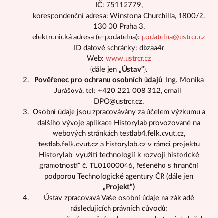
IČ: 75112779,
korespondenční adresa: Winstona Churchilla, 1800/2,
130 00 Praha 3,
elektronická adresa (e-podatelna):
podatelna@ustrcr.cz
ID datové schránky: dbzaa4r
Web:
www.ustrcr.cz
(dále jen
„Ústav“
).
Pověřenec pro ochranu osobních údajů
: Ing. Monika
Jurášová, tel: +420 221 008 312, email:
DPO@ustrcr.cz.
Osobní údaje jsou zpracovávány za účelem výzkumu a
dalšího vývoje aplikace Historylab provozované na
webových stránkách testlab4.felk.cvut.cz,
testlab.felk.cvut.cz a historylab.cz v rámci projektu
Historylab: využití technologií k rozvoji historické
gramotnosti“ č. TL01000046, řešeného s finanční
podporou Technologické agentury ČR (dále jen
„Projekt“)
Ústav zpracovává Vaše osobní údaje na základě
následujících právních důvodů: