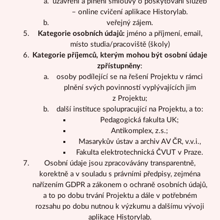
uzavření a plnění smlouvy o poskytování služeb
– online cvičení aplikace Historylab.
veřejný zájem.
Kategorie osobních údajů:
jméno a příjmení, email,
místo studia/pracoviště (školy)
Kategorie příjemců, kterým mohou být osobní údaje
zpřístupněny
:
osoby podílející se na řešení Projektu v rámci
plnění svých povinností vyplývajících jim
z Projektu;
další instituce spolupracující na Projektu, a to:
Pedagogická fakulta UK;
Antikomplex, z.s.;
Masarykův ústav a archiv AV ČR, v.v.i.,
Fakulta elektrotechnická ČVUT v Praze.
Osobní údaje jsou zpracovávány transparentně,
korektně a v souladu s právními předpisy, zejména
nařízením GDPR a zákonem o ochraně osobních údajů,
a to po dobu trvání Projektu a dále v potřebném
rozsahu po dobu nutnou k výzkumu a dalšímu vývoji
aplikace Historylab.